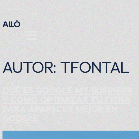
AUTOR:
TFONTAL
QUÉ ES GOOGLE MY BUSINESS
Y CÓMO OPTIMIZAR TU FICHA
PARA APARECER MEJOR EN
GOOGLE