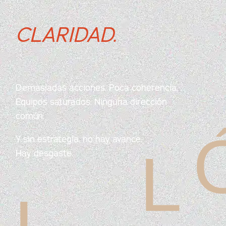
CLARIDAD.
Demasiadas acciones.
Poca coherencia.
Equipos saturados.
Ninguna dirección
común.
Y sin estrategia, no hay avance.
L
Hay desgaste.